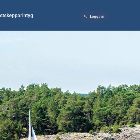
stskepparintyg
Logga in